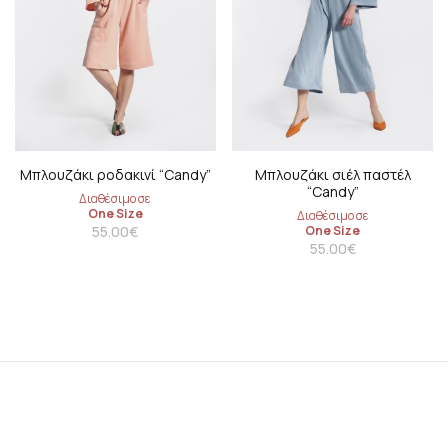
Μπλουζάκι ροδακινί “Candy”
Μπλουζάκι σιέλ παστέλ
“Candy”
Διαθέσιμο σε
One Size
Διαθέσιμο σε
55.00
€
One Size
55.00
€