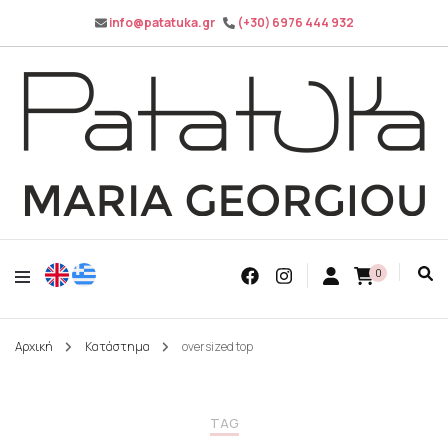
info@patatuka.gr
(+30) 6976 444 932
Maria Georgiou
Patatuka
0
Αρχική
Κατάστημα
oversized top
TAG