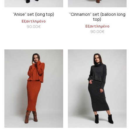
”Anise” set (long top)
”Cinnamon” set (balloon long
top)
Εξαντλημένο
90.00
€
Εξαντλημένο
90.00
€