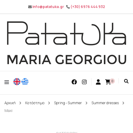
info@patatuka.gr
(+30) 6976 444 932
Maria Georgiou
Patatuka
0
Αρχική
Κατάστημα
Spring - Summer
Summer dresses
Maxi