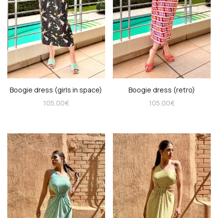
Boogie dress (girls in space)
Boogie dress (retro)
105.00
€
105.00
€