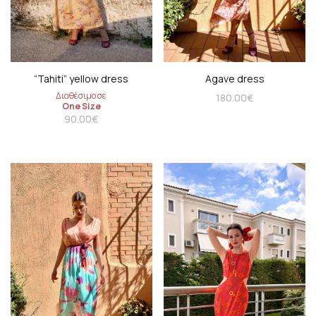
“Tahiti” yellow dress
Agave dress
Διαθέσιμο σε
180.00
€
One Size
90.00
€