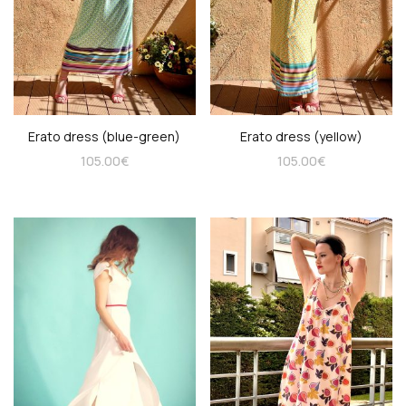
Erato dress (blue-green)
Erato dress (yellow)
105.00
€
105.00
€