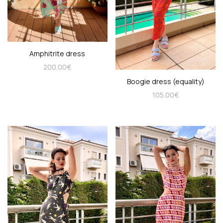
Amphitrite dress
200.00
€
Boogie dress (equality)
105.00
€