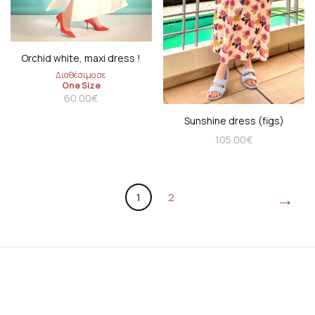
Orchid white, maxi dress !
Διαθέσιμο σε
One Size
60.00
€
Sunshine dress (figs)
105.00
€
→
1
2