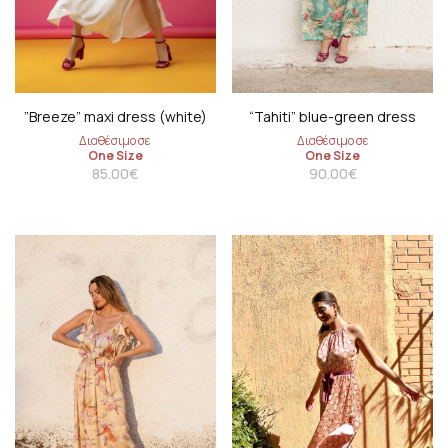
”Breeze” maxi dress (white)
“Tahiti” blue-green dress
Διαθέσιμο σε
Διαθέσιμο σε
One Size
One Size
85.00
€
90.00
€