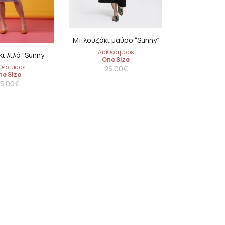
Μπλουζάκι μαύρο “Sunny”
Διαθέσιμο σε
ι λιλά “Sunny”
One Size
θέσιμο σε
25.00
€
ne Size
5.00
€