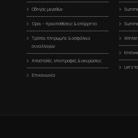
Οδηγός μεγεθών
Summer
Όροι – προϋποθέσεις & απόρρητο
Summe
Τρόποι πληρωμής & ασφάλεια
Winter
συναλλαγών
Knitwe
Αποστολές, επιστροφές & ακυρώσεις
Let’s Y
Επικοινωνία