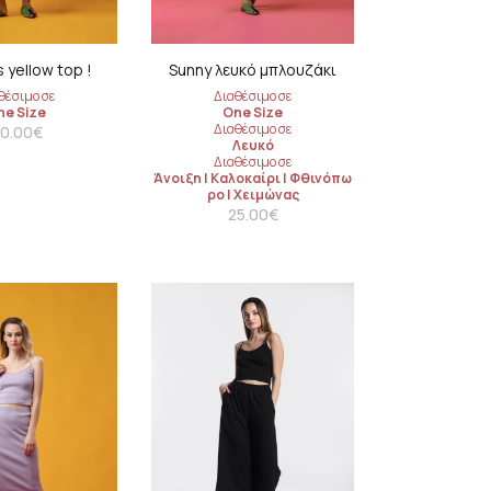
coats
s yellow top !
Sunny λευκό μπλουζάκι
θέσιμο σε
Διαθέσιμο σε
ne Size
One Size
Διαθέσιμο σε
0.00
€
Λευκό
Διαθέσιμο σε
Άνοιξη
|
Καλοκαίρι
|
Φθινόπω
ρο
|
Χειμώνας
25.00
€