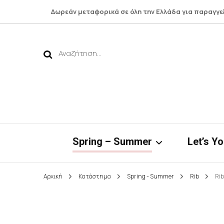
Δωρεάν μεταφορικά σε όλη την Ελλάδα για παραγγε
Αναζήτηση
για:
Spring – Summer
Let’s Y
Αρχική
Κατάστημα
Spring - Summer
Rib
Rib
Νηρηίδες*
Botto
Bamboo Collection
Shirts 