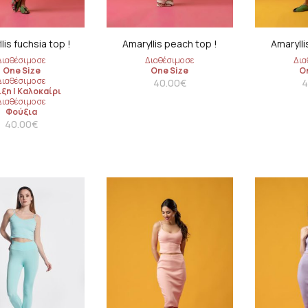
ses
Slim fit
Sweatshirt 
lis fuchsia top !
Amaryllis peach top !
Amarylli
ed
Διαθέσιμο σε
Διαθέσιμο σε
Δια
One Size
One Size
O
 dresses
Διαθέσιμο σε
40.00
€
4
ιξη
|
Καλοκαίρι
Διαθέσιμο σε
 fit summer
Φούξια
40.00
€
ses
summer dresses