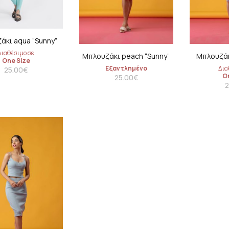
άκι aqua “Sunny”
Διαθέσιμο σε
Μπλουζάκι peach “Sunny”
Μπλουζάκ
One Size
Εξαντλημένο
Δια
25.00
€
O
25.00
€
2