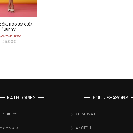
άκι παστέλ σιέλ
“Sunny”
ξαντλημένο
25.00
€
ΚΑΤΗΓΟΡΙΕΣ
FOUR SEASONS
 – Summer
ΧΕΙΜΩΝΑΣ
 dresses
ΑΝΟΙΞΗ