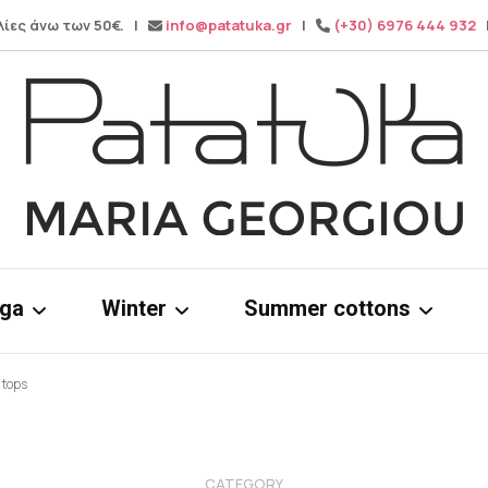
λίες άνω των 50€. |
info@patatuka.gr
|
(+30) 6976 444 932
|
Maria Georgiou
Patatuka
oga
Winter
Summer cottons
 tops
ms
Knitwear
Cotton dress
& tops
Winter pants
Cotton Tops
Wide leg pa
CATEGORY