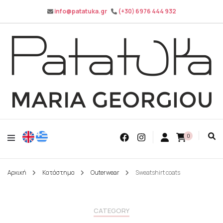
info@patatuka.gr
(+30) 6976 444 932
Maria Georgiou
Patatuka
0
Αρχική
Κατάστημα
Outerwear
Sweatshirt coats
CATEGORY