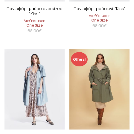
Πανωφόρι μαύρο oversized
Πανωφόρι ροδακινί “Kiss”
“Kiss”
Διαθέσιμο σε
One Size
Διαθέσιμο σε
One Size
68.00
€
68.00
€
Offers!