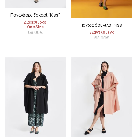
Πανωφόρι ζαχαρί “Kiss”
Διαθέσιμο σε
Πανωφόρι λιλά “Kiss”
One Size
68.00
€
Εξαντλημένο
68.00
€