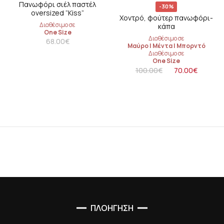
Πανωφόρι σιέλ παστέλ
-30%
oversized “Kiss”
Χοντρό, φούτερ πανωφόρι-
Διαθέσιμο σε
κάπα
One Size
Διαθέσιμο σε
68.00
€
Μαύρο
|
Μέντα
|
Μπορντό
Διαθέσιμο σε
One Size
100.00
€
70.00
€
ΠΛΟΗΓΗΣΗ