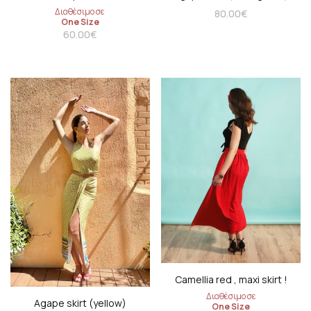
Διαθέσιμο σε
80.00
€
One Size
60.00
€
Camellia red , maxi skirt !
Διαθέσιμο σε
Agape skirt (yellow)
One Size