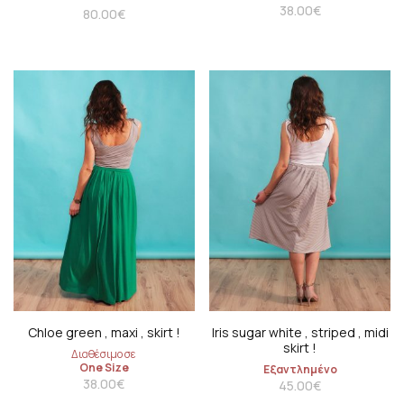
38.00
€
80.00
€
Chloe green , maxi , skirt !
Iris sugar white , striped , midi
skirt !
Διαθέσιμο σε
One Size
Εξαντλημένο
38.00
€
45.00
€