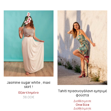
Jasmine sugar white , maxi
skirt !
Tahiti πρασινογάλανη εμπριμέ
Εξαντλημένο
φούστα
38.00
€
Διαθέσιμο σε
One Size
Διαθέσιμο σε