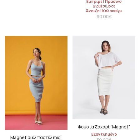
Εμπριμέ
|
Πράσινο
Διαθέσιμο σε
Άνοιξη
|
Καλοκαίρι
60.00
€
Φούστα ζαχαρί “Μagnet”
Εξαντλημένο
Μagnet σιέλ παστέλ midi
30.00
€