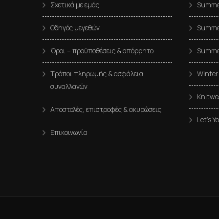
Σχετικά με εμάς
Summer
Οδηγός μεγεθών
Summer
Όροι – προϋποθέσεις & απόρρητο
Summe
Τρόποι πληρωμής & ασφάλεια
Winter
συναλλαγών
Knitwe
Αποστολές, επιστροφές & ακυρώσεις
Let’s Y
Επικοινωνία