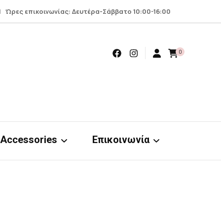
 Ώρες επικοινωνίας: Δευτέρα-Σάββατο 10:00-16:00
0
Accessories
Επικοινωνία
Earrings
Επικοινωνία
Scrunchies
Όροι – προϋποθέσεις
nts
& απόρρητο