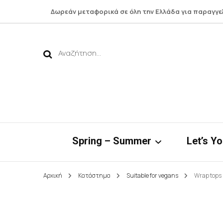
Δωρεάν μεταφορικά σε όλη την Ελλάδα για παραγγε
Αναζήτηση
για:
Spring – Summer
Let’s Y
Αρχική
Κατάστημα
Suitable for vegans
Wrap tops
Νηρηίδες*
Botto
Bamboo Collection
Shirts 