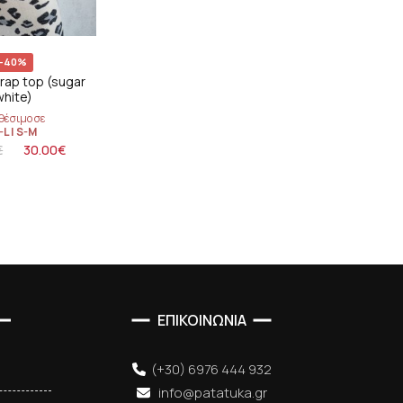
coats
-40%
rap top (sugar
white)
θέσιμο σε
-L
|
S-M
€
30.00
€
ΕΠΙΚΟΙΝΩΝΙΑ
(+30) 6976 444 932
info@patatuka.gr