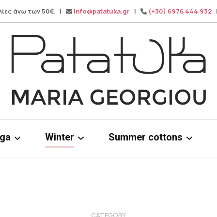
λίες άνω των 50€. |
info@patatuka.gr
|
(+30) 6976 444 932
|
Maria Georgiou
Patatuka
oga
Winter
Summer cottons
ms
Knitwear
Cotton dress
& tops
Winter pants
Cotton Tops
Wide leg pa
CATEGORY