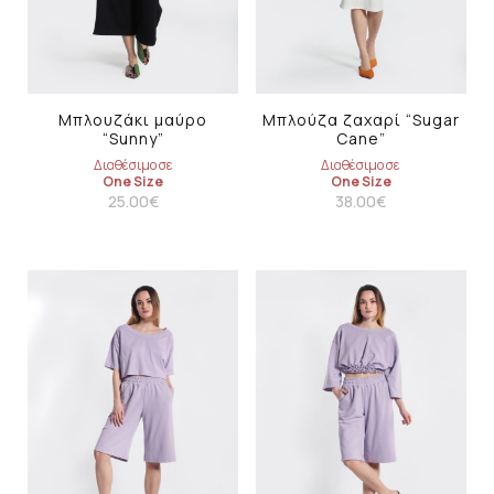
Μπλουζάκι μαύρο
Μπλούζα ζαχαρί “Sugar
“Sunny”
Cane”
Διαθέσιμο σε
Διαθέσιμο σε
One Size
One Size
25.00
€
38.00
€