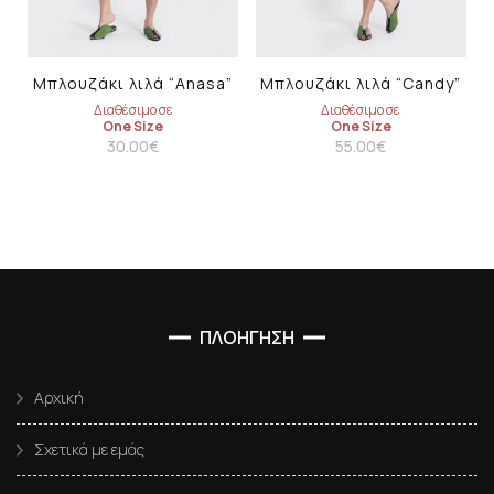
Μπλουζάκι λιλά “Anasa”
Μπλουζάκι λιλά “Candy”
Διαθέσιμο σε
Διαθέσιμο σε
One Size
One Size
30.00
€
55.00
€
ΠΛΟΗΓΗΣΗ
Αρχική
Σχετικά με εμάς