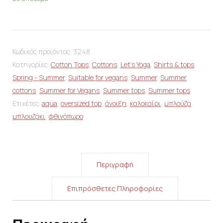
Κωδικός προϊόντος:
3248
Κατηγορίες:
Cotton Tops
,
Cottons
,
Let's Yoga
,
Shirts & tops
,
Spring - Summer
,
Suitable for vegans
,
Summer
,
Summer
cottons
,
Summer for Vegans
,
Summer tops
,
Summer tops
Ετικέτες:
aqua
,
oversized top
,
άνοιξη
,
καλοκαίρι
,
μπλούζα
,
μπλουζάκι
,
φθινόπωρο
Περιγραφή
Επιπρόσθετες Πληροφορίες