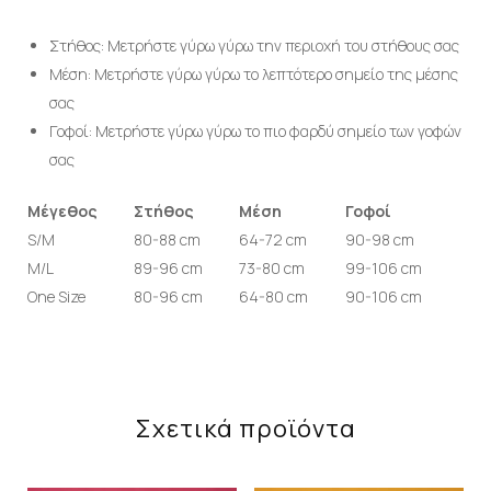
Στήθος: Μετρήστε γύρω γύρω την περιοχή του στήθους σας
Μέση: Μετρήστε γύρω γύρω το λεπτότερο σημείο της μέσης
σας
Γοφοί: Μετρήστε γύρω γύρω το πιο φαρδύ σημείο των γοφών
σας
Μέγεθος
Στήθος
Μέση
Γοφοί
S/M
80-88 cm
64-72 cm
90-98 cm
M/L
89-96 cm
73-80 cm
99-106 cm
One Size
80-96 cm
64-80 cm
90-106 cm
Σχετικά προϊόντα