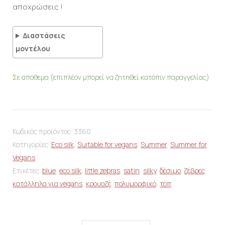
αποχρώσεις !
Διαστάσεις
μοντέλου
Σε απόθεμα (επιπλέον μπορεί να ζητηθεί κατόπιν παραγγελίας)
Κωδικός προϊόντος:
3360
Κατηγορίες:
Eco silk
,
Suitable for vegans
,
Summer
,
Summer for
Vegans
Ετικέτες:
blue
,
eco silk
,
little zebras
,
satin
,
silky
,
δέσιμο
,
ζέβρες
,
κατάλληλα για vegans
,
κρουαζέ
,
πολυμορφικό
,
τοπ