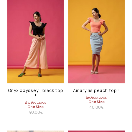
Onyx odyssey , black top
Amaryllis peach top !
!
Διαθέσιμο σε
One Size
Διαθέσιμο σε
One Size
40.00
€
40.00
€