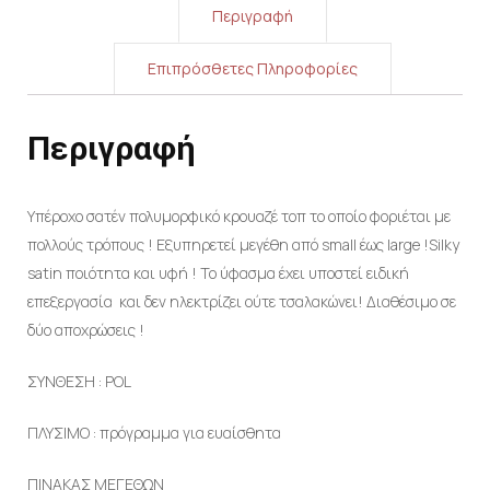
Περιγραφή
Επιπρόσθετες Πληροφορίες
Περιγραφή
Υπέροχο σατέν πολυμορφικό κρουαζέ τοπ το οποίο φοριέται με
πολλούς τρόπους ! Εξυπηρετεί μεγέθη από small έως large !Silky
satin ποιότητα και υφή ! Το ύφασμα έχει υποστεί ειδική
επεξεργασία και δεν ηλεκτρίζει ούτε τσαλακώνει! Διαθέσιμο σε
δύο αποχρώσεις !
ΣΥΝΘΕΣΗ : POL
ΠΛΥΣΙΜΟ : πρόγραμμα για ευαίσθητα
ΠΙΝΑΚΑΣ ΜΕΓΕΘΩΝ