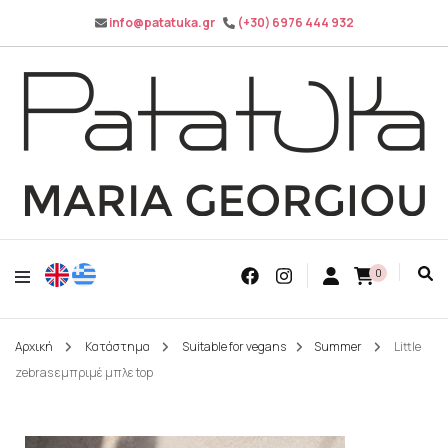
info@patatuka.gr
(+30) 6976 444 932
Maria Georgiou
Patatuka
0
Αρχική
Κατάστημα
Suitable for vegans
Summer
Little
zebras εμπριμέ μπλε top