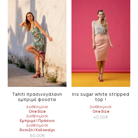
Tahiti πρασινογάλανη
Iris sugar white stripped
εμπριμέ φούστα
top !
Διαθέσιμο σε
Διαθέσιμο σε
One Size
One Size
Διαθέσιμο σε
40.00
€
Εμπριμέ
|
Πράσινο
Διαθέσιμο σε
Άνοιξη
|
Καλοκαίρι
60.00
€