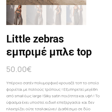
Little zebras
εμπριμέ μπλε top
50.00
€
Υπέροχο σατέν πολυμορφικό κρουαζέ τοπ το οποίο
φοριέται με πολλούς τρόπους ! Εξυπηρετεί μεγέθη
από small έως large !Silky satin ποιότητα και υφή ! Το
ύφασμα έχει υποστεί ειδική επεξεργασία και δεν
ηλεκτρίζει ούτε τσαλακώνει! Διαθέσιμο σε δύο