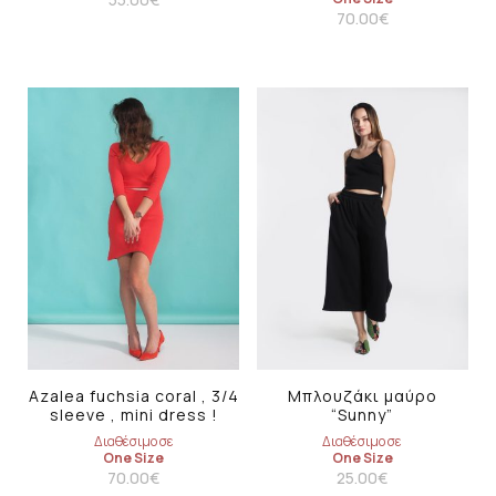
70.00
€
Azalea fuchsia coral , 3/4
Μπλουζάκι μαύρο
sleeve , mini dress !
“Sunny”
Διαθέσιμο σε
Διαθέσιμο σε
One Size
One Size
70.00
€
25.00
€