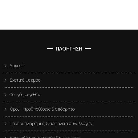
ΠΛΟΗΓΗΣΗ
Αρχική
Σχετικά με εμάς
Οδηγός μεγεθών
Όροι – προϋποθέσεις & απόρρητο
Τρόποι πληρωμής & ασφάλεια συναλλαγών
Αποστολές, επιστροφές & ακυρώσεις