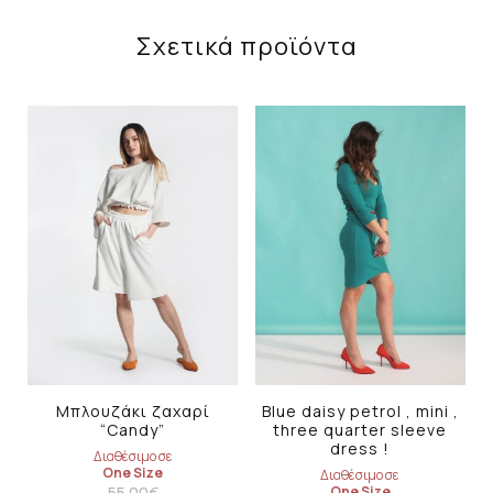
Σχετικά προϊόντα
Μπλουζάκι ζαχαρί
Blue daisy petrol , mini ,
“Candy”
three quarter sleeve
dress !
Διαθέσιμο σε
One Size
Διαθέσιμο σε
55.00
€
One Size