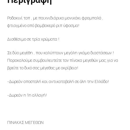
Ροδακινί τοπ , με παιχνιδιάρικο μανικάκι φραμπαλά ,
φτιαγμένο από βαμβακερό ριπ ύφασμα!
Διαθέσιμο σε τρία χρώματα !
Σε δύο μεγέθη , που καλύπτουν μεγάλη γκάμα διαστάσεων !
Παρακαλούμε συμβουλευτείτε τον πίνακα μεγεθών μας,για να
βρείτε το δικό σας μέγεθος με ακρίβεια!
-Δωρεάν αποστολή και αντικαταβολή σε όλη την Ελλάδα!
-Δωρεάν η 1η αλλαγή!
ΠΙΝΑΚΑΣ ΜΕΓΕΘΩΝ