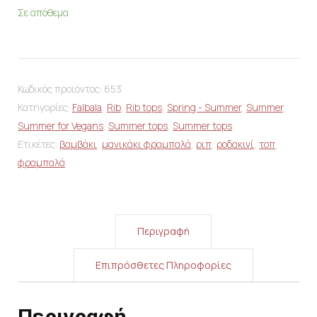
Σε απόθεμα
Κωδικός προϊόντος:
653
Κατηγορίες:
Falbala
,
Rib
,
Rib tops
,
Spring - Summer
,
Summer
,
Summer for Vegans
,
Summer tops
,
Summer tops
Ετικέτες:
βαμβάκι
,
μανικάκι φραμπαλά
,
ριπ
,
ροδακινί
,
τοπ
,
φραμπαλά
Περιγραφή
Επιπρόσθετες Πληροφορίες
Περιγραφή