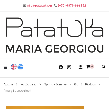
info@patatuka.gr
(+30) 6976 444 932
Maria Georgiou
Patatuka
0
Αρχική
Κατάστημα
Spring - Summer
Rib
Rib tops
Amaryllis peach top !