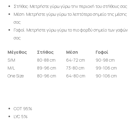
Στήθος: Μετρήστε γύρω γύρω την περιοχή του στήθους σας
Μέση: Μετρήστε γύρω γύρω το λεπτότερο σημείο της μέσης
σας
Γοφοί: Μετρήστε γύρω γύρω το πιο φαρδύ σημείο των γοφών
σας
Μέγεθος
Στήθος
Μέση
Γοφοί
S/M
80-88 cm
64-72 cm
90-98 cm
M/L
89-96 cm
73-80 cm
99-106 cm
One Size
80-96 cm
64-80 cm
90-106 cm
COT 95%
LYC 5%