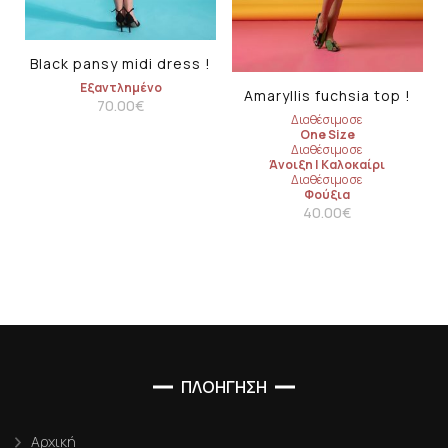
Black pansy midi dress !
Εξαντλημένο
Amaryllis fuchsia top !
70.00
€
Διαθέσιμο σε
One Size
Διαθέσιμο σε
Άνοιξη
|
Καλοκαίρι
Διαθέσιμο σε
Φούξια
40.00
€
ΠΛΟΗΓΗΣΗ
Αρχική