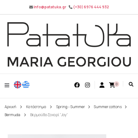
info@patatuka.gr
(+30) 6976 444 932
Maria Georgiou
Patatuka
0
Αρχική
Κατάστημα
Spring - Summer
Summer cottons
Bermuda
Βερμούδα ζαχαρί “Joy”