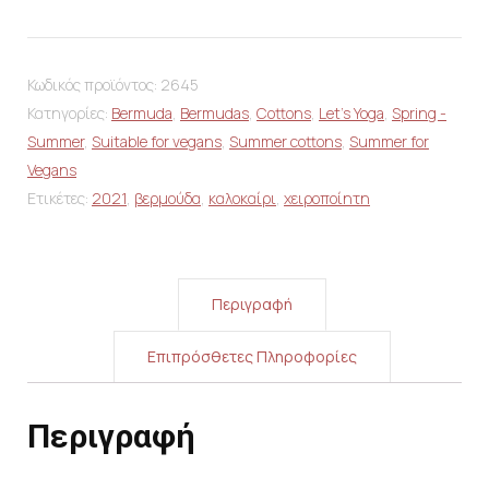
Κωδικός προϊόντος:
2645
Κατηγορίες:
Bermuda
,
Bermudas
,
Cottons
,
Let's Yoga
,
Spring -
Summer
,
Suitable for vegans
,
Summer cottons
,
Summer for
Vegans
Ετικέτες:
2021
,
βερμούδα
,
καλοκαίρι
,
χειροποίητη
Περιγραφή
Επιπρόσθετες Πληροφορίες
Περιγραφή