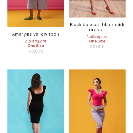
Black baccara black midi
dress !
Amaryllis yellow top !
Διαθέσιμο σε
Διαθέσιμο σε
One Size
One Size
50.00
€
40.00
€