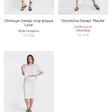
Ολόσωμη ζαχαρί crop φόρμα
Παντελόνα ζαχαρί “Playful”
“Love”
Διαθέσιμο σε
One Size
Εξαντλημένο
55.00
€
75.00
€