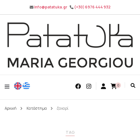
info@patatuka.gr
(+30) 6976 444 932
Maria Georgiou
Patatuka
0
Αρχική
Κατάστημα
ζαχαρί
TAG