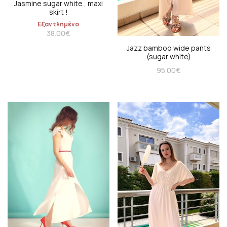
Jasmine sugar white , maxi
skirt !
Εξαντλημένο
38.00
€
Jazz bamboo wide pants
(sugar white)
95.00
€