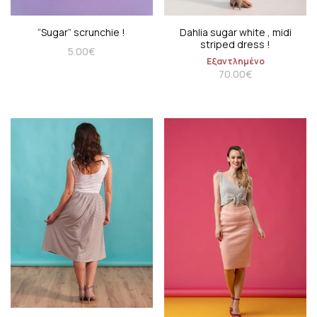
“Sugar” scrunchie !
Dahlia sugar white , midi
striped dress !
5.00
€
Εξαντλημένο
70.00
€