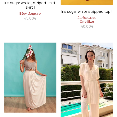
Iris sugar white , striped , midi
skirt !
Iris sugar white stripped top !
Εξαντλημένο
Διαθέσιμο σε
45.00
€
One Size
40.00
€