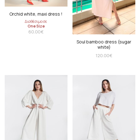
Orchid white, maxi dress !
Διαθέσιμο σε
One Size
60.00
€
Soul bamboo dress (sugar
white)
120.00
€