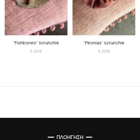
“Fishbones” scrunchie
“Peonias” scrunchie
5.00
€
5.00
€
ΠΛΟΗΓΗΣΗ