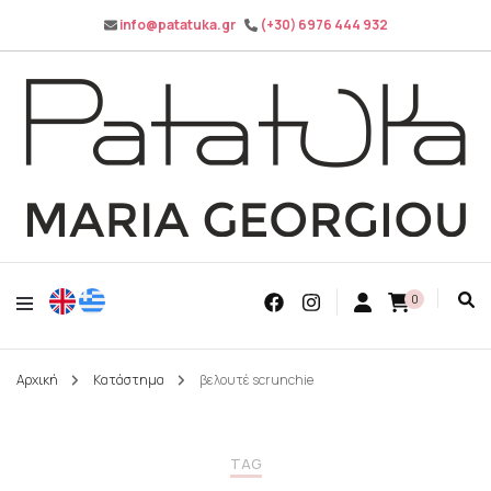
info@patatuka.gr
(+30) 6976 444 932
Maria Georgiou
Patatuka
0
Αρχική
Κατάστημα
βελουτέ scrunchie
TAG