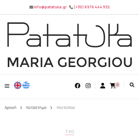
info@patatuka.gr
(+30) 6976 444 932
Maria Georgiou
Patatuka
0
Αρχική
Κατάστημα
παντελόνο
TAG