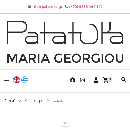
info@patatuka.gr
(+30) 6976 444 932
Maria Georgiou
Patatuka
0
Αρχική
Κατάστημα
μακρύ
TAG