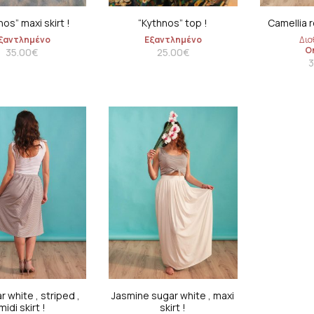
ses
Slim fit
Sweatshirt 
os” maxi skirt !
“Kythnos” top !
Camellia re
ξαντλημένο
Εξαντλημένο
Δια
ed
O
35.00
€
25.00
€
3
 dresses
 fit summer
ses
summer dresses
ar white , striped ,
Jasmine sugar white , maxi
midi skirt !
skirt !