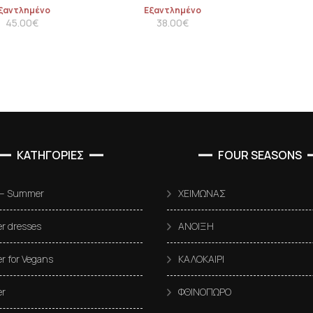
ξαντλημένο
Εξαντλημένο
45.00
€
38.00
€
ΚΑΤΗΓΟΡΙΕΣ
FOUR SEASONS
 – Summer
ΧΕΙΜΩΝΑΣ
 dresses
ΑΝΟΙΞΗ
 for Vegans
ΚΑΛΟΚΑΙΡΙ
r
ΦΘΙΝΟΠΩΡΟ