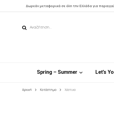
Δωρεάν μεταφορικά σε όλη την Ελλάδα για παραγγε
Αναζήτηση
για:
Spring – Summer
Let’s Y
Αρχική
Κατάστημα
λάστιχο
Νηρηίδες*
Botto
Bamboo Collection
Shirts 