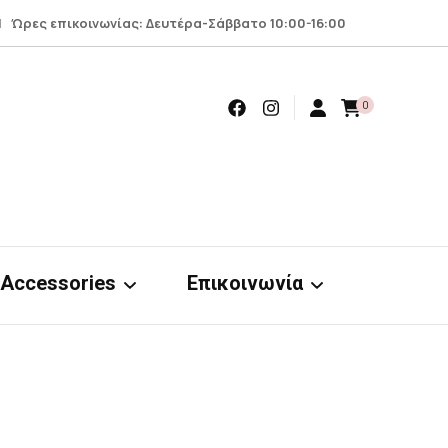
 Ώρες επικοινωνίας: Δευτέρα-Σάββατο 10:00-16:00
0
Accessories
Επικοινωνία
Earrings
Επικοινωνία
Scrunchies
Όροι – προϋποθέσεις
nts
& απόρρητο