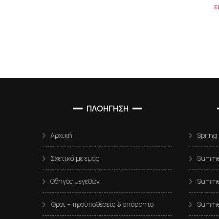
Ε
ΠΛΟΗΓΗΣΗ
Αρχική
Spring
Σχετικά με εμάς
Summer
Οδηγός μεγεθών
Summer
Όροι – προϋποθέσεις & απόρρητο
Summe