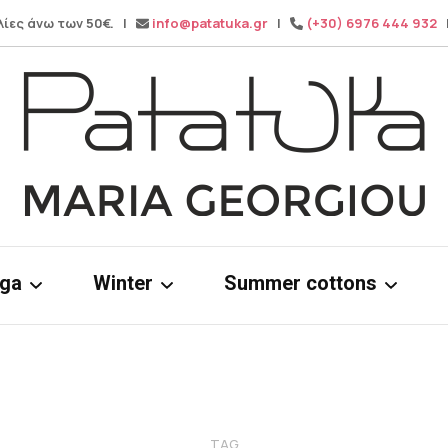
λίες άνω των 50€. |
info@patatuka.gr
|
(+30) 6976 444 932
|
Maria Georgiou
Patatuka
oga
Winter
Summer cottons
ms
Knitwear
Cotton dress
& tops
Winter pants
Cotton Tops
Wide leg pa
TAG