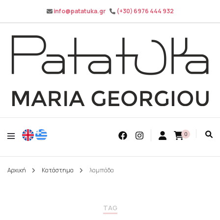
info@patatuka.gr
(+30) 6976 444 932
Maria Georgiou
Patatuka
0
Αρχική
Κατάστημα
λαμπάδα
TAG