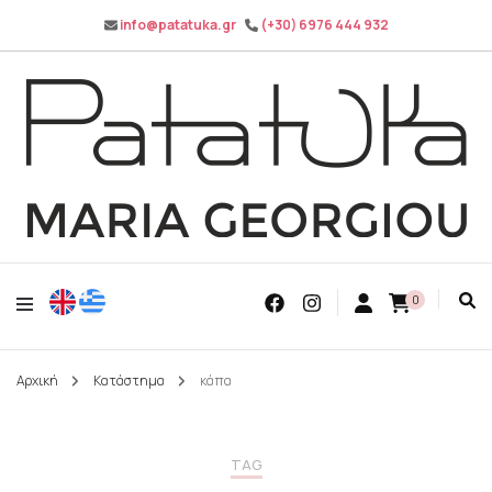
info@patatuka.gr
(+30) 6976 444 932
Maria Georgiou
Patatuka
0
Αρχική
Κατάστημα
κάπα
TAG