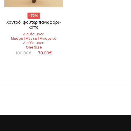
-30%
Χοντρό, φούτερ πανωφόρι-
κάπα
Διαθέσιμο σε
Μαύρο
|
Μέντα
|
Μπορντό
Διαθέσιμο σε
One Size
100.00
€
70.00
€