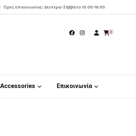
 Ώρες επικοινωνίας: Δευτέρα-Σάββατο 10:00-16:00
0
Accessories
Επικοινωνία
Earrings
Επικοινωνία
Scrunchies
Όροι – προϋποθέσεις
nts
& απόρρητο