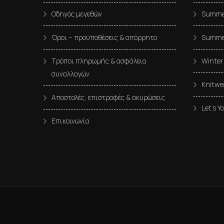
Οδηγός μεγεθών
Summer
Όροι – προϋποθέσεις & απόρρητο
Summe
Τρόποι πληρωμής & ασφάλεια
Winter
συναλλαγών
Knitwe
Αποστολές, επιστροφές & ακυρώσεις
Let’s Y
Επικοινωνία