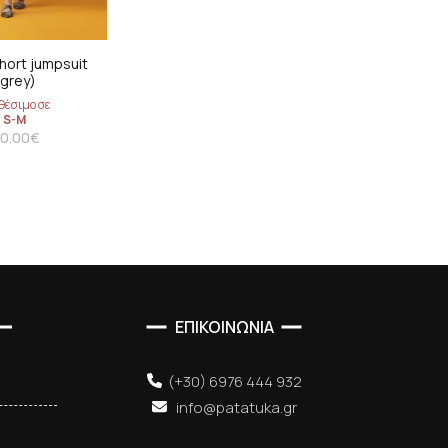
hort jumpsuit
(grey)
θέσιμο σε
S-M
0.00
€
ΕΠΙΚΟΙΝΩΝΙΑ
(+30) 6976 444 932
info@patatuka.gr