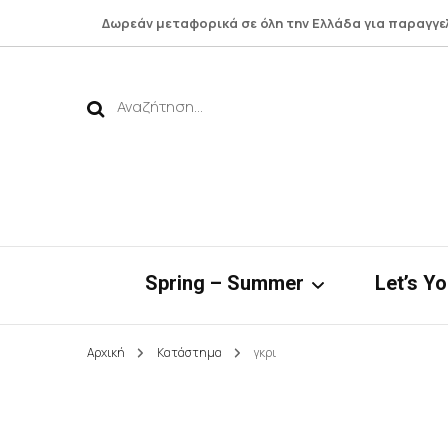
Δωρεάν μεταφορικά σε όλη την Ελλάδα για παραγγε
Αναζήτηση
για:
Spring – Summer
Let’s Y
Αρχική
Κατάστημα
γκρι
Νηρηίδες*
Botto
Bamboo Collection
Shirts 