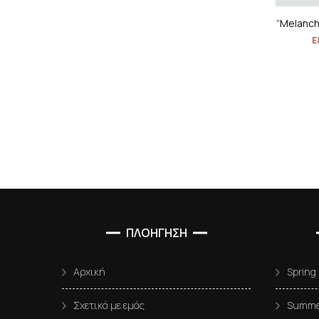
”Melanch
Ε
ΠΛΟΗΓΗΣΗ
Αρχική
Spring
Σχετικά με εμάς
Summer