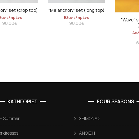
oly” set (crop top)
”Melancholy” set (long top)
ξαντλημένο
Εξαντλημένο
”Wave” s
90.00
€
90.00
€
Δια
6
ΚΑΤΗΓΟΡΙΕΣ
FOUR SEASONS
 – Summer
ΧΕΙΜΩΝΑΣ
 dresses
ΑΝΟΙΞΗ