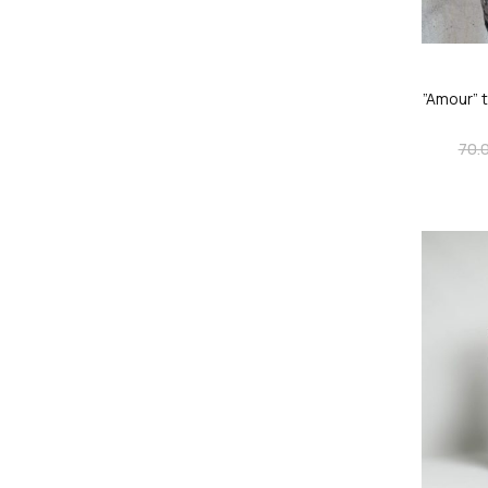
”Amour” 
70.