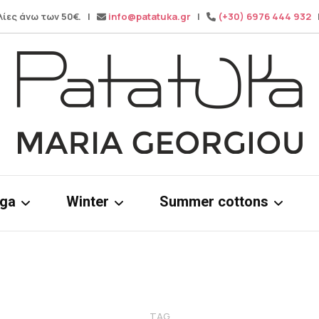
λίες άνω των 50€. |
info@patatuka.gr
|
(+30) 6976 444 932
|
Maria Georgiou
Patatuka
oga
Winter
Summer cottons
ms
Knitwear
Cotton dress
& tops
Winter pants
Cotton Tops
Wide leg pa
TAG