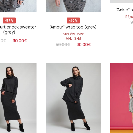
”Anise” 
Εξα
-57%
-40%
9
turtleneck sweater
”Amour” wrap top (grey)
(grey)
Διαθέσιμο σε
M-L
|
S-M
00
€
30.00
€
50.00
€
30.00
€