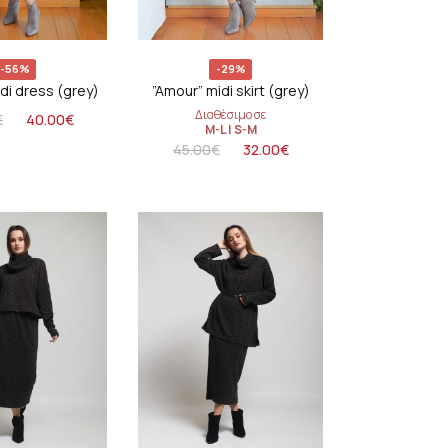
coats
-56%
-29%
di dress (grey)
”Amour” midi skirt (grey)
Διαθέσιμο σε
€
40.00
€
M-L
|
S-M
45.00
€
32.00
€