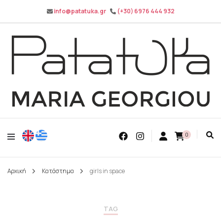
info@patatuka.gr
(+30) 6976 444 932
Maria Georgiou
Patatuka
0
Αρχική
Κατάστημα
girls in space
TAG