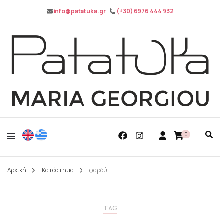
info@patatuka.gr
(+30) 6976 444 932
Maria Georgiou
Patatuka
0
Αρχική
Κατάστημα
φαρδύ
TAG