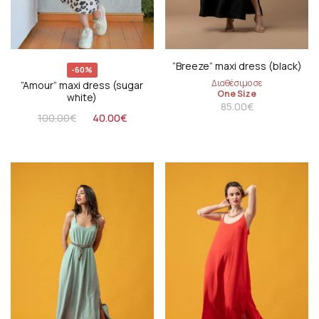
”Breeze” maxi dress (black)
-60%
Διαθέσιμο σε
”Amour” maxi dress (sugar
One Size
white)
85.00
€
100.00
€
40.00
€