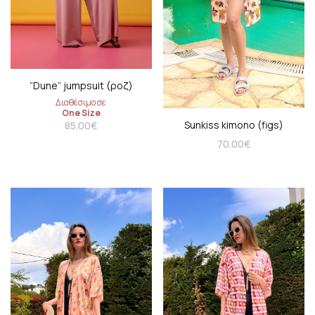
”Dune” jumpsuit (ροζ)
Διαθέσιμο σε
One Size
Sunkiss kimono (figs)
85.00
€
70.00
€