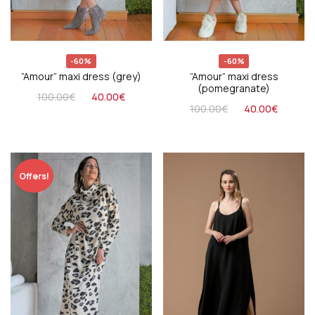
-60%
-60%
”Amour” maxi dress (grey)
”Amour” maxi dress
(pomegranate)
100.00
€
40.00
€
100.00
€
40.00
€
Offers!