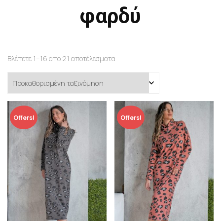
φαρδύ
Βλέπετε 1–16 απο 21 αποτέλεσματα
Offers!
Offers!