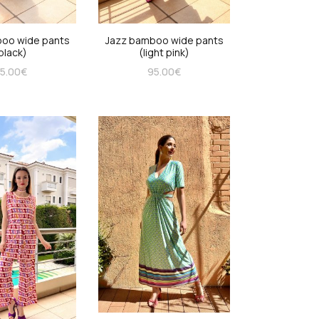
oo wide pants
Jazz bamboo wide pants
black)
(light pink)
5.00
€
95.00
€