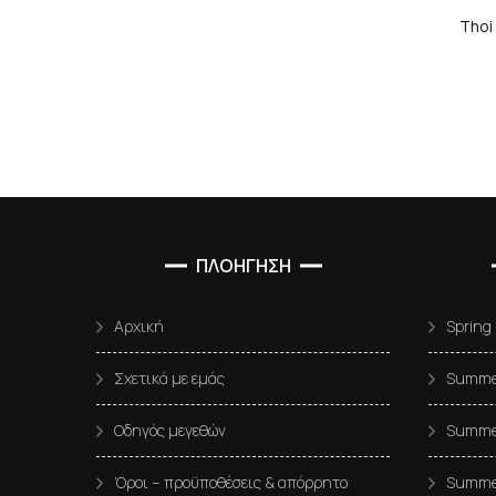
Thoi
ΠΛΟΗΓΗΣΗ
Αρχική
Spring
Σχετικά με εμάς
Summer
Οδηγός μεγεθών
Summer
Όροι – προϋποθέσεις & απόρρητο
Summe