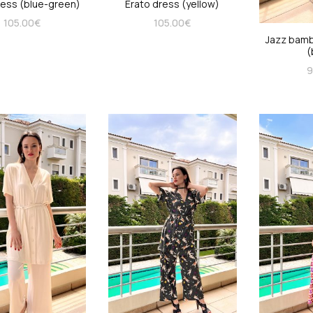
ress (blue-green)
Erato dress (yellow)
105.00
€
105.00
€
Jazz bamb
(
9