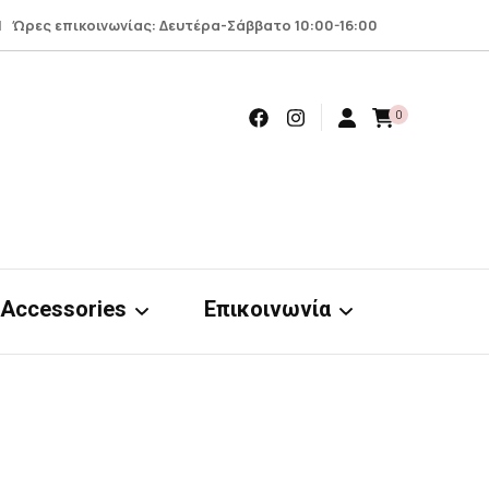
 Ώρες επικοινωνίας: Δευτέρα-Σάββατο 10:00-16:00
0
Accessories
Επικοινωνία
Earrings
Επικοινωνία
Scrunchies
Όροι – προϋποθέσεις
nts
& απόρρητο