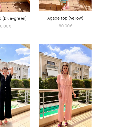
coats
Agape top (yellow)
p (blue-green)
60.00
€
0.00
€