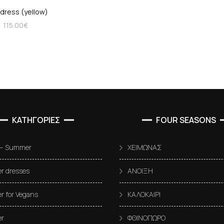
 dress (yellow)
115.00
€
ΚΑΤΗΓΟΡΙΕΣ
FOUR SEASONS
 – Summer
ΧΕΙΜΩΝΑΣ
 dresses
ΑΝΟΙΞΗ
 for Vegans
ΚΑΛΟΚΑΙΡΙ
r
ΦΘΙΝΟΠΩΡΟ