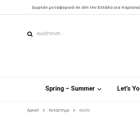
Δωρεάν μεταφορικά σε όλη την Ελλάδα για παραγγε
Αναζήτηση
για:
Spring – Summer
Let’s Y
Αρχική
Κατάστημα
elastic
Νηρηίδες*
Botto
Bamboo Collection
Shirts 