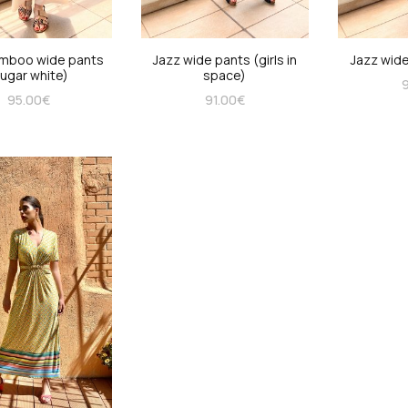
amboo wide pants
Jazz wide pants (girls in
Jazz wide
sugar white)
space)
9
95.00
€
91.00
€