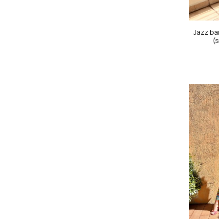
Jazz b
(