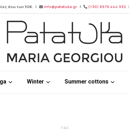
λίες άνω των 50€. |
info@patatuka.gr
|
(+30) 6976 444 932
|
Maria Georgiou
Patatuka
oga
Winter
Summer cottons
ms
Knitwear
Cotton dress
& tops
Winter pants
Cotton Tops
Wide leg pa
TAG