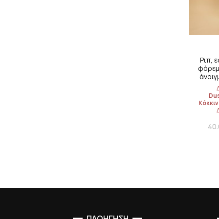
Ριπ, 
φόρεμα
άνοιγ
Dus
Κόκκιν
40.
ΠΛΟΗΓΗΣΗ