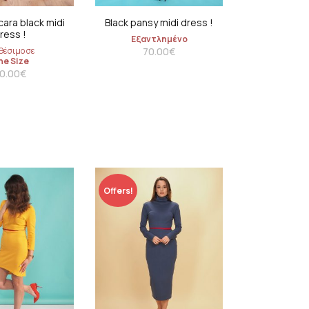
coats
cara black midi
Black pansy midi dress !
ress !
Εξαντλημένο
θέσιμο σε
70.00
€
ne Size
0.00
€
Offers!