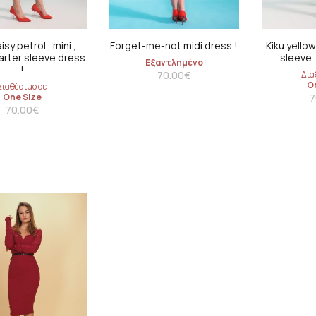
isy petrol , mini ,
Forget-me-not midi dress !
Kiku yellow
arter sleeve dress
sleeve ,
Εξαντλημένο
!
70.00
€
Δια
O
Διαθέσιμο σε
One Size
7
70.00
€