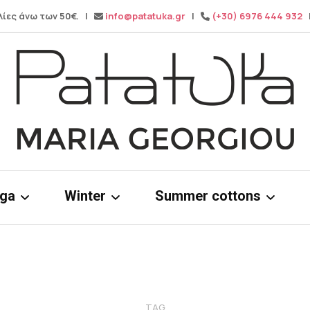
λίες άνω των 50€. |
info@patatuka.gr
|
(+30) 6976 444 932
|
Maria Georgiou
Patatuka
oga
Winter
Summer cottons
ms
Knitwear
Cotton dress
& tops
Winter pants
Cotton Tops
Wide leg pa
TAG