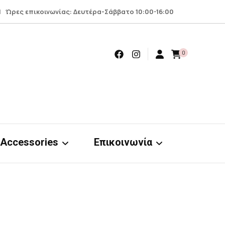
 Ώρες επικοινωνίας: Δευτέρα-Σάββατο 10:00-16:00
0
Accessories
Επικοινωνία
Earrings
Επικοινωνία
Scrunchies
Όροι – προϋποθέσεις
nts
& απόρρητο