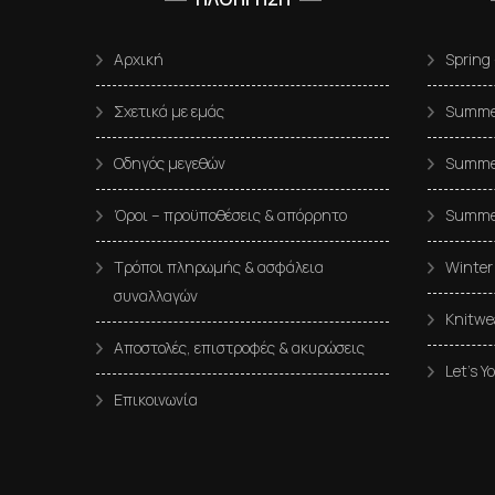
Αρχική
Spring
Σχετικά με εμάς
Summer
Οδηγός μεγεθών
Summer
Όροι – προϋποθέσεις & απόρρητο
Summe
Τρόποι πληρωμής & ασφάλεια
Winter
συναλλαγών
Knitwe
Αποστολές, επιστροφές & ακυρώσεις
Let’s Y
Επικοινωνία