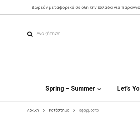
Δωρεάν μεταφορικά σε όλη την Ελλάδα για παραγγε
Αναζήτηση
για:
Spring – Summer
Let’s Y
Αρχική
Κατάστημα
εφαρμοστό
Νηρηίδες*
Botto
Bamboo Collection
Shirts 