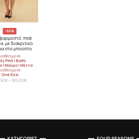
-50%
εφαρμοστό, midi
, με διακριτικό
μα στο μπούστο
Διαθέσιμο σε
ty Pink
|
Βαθύ
ο
|
Μαύρο
|
Μέντα
Διαθέσιμο σε
One Size
00
€
–
80.00
€
ΚΑΤΗΓΟΡΙΕΣ
FOUR SEASONS