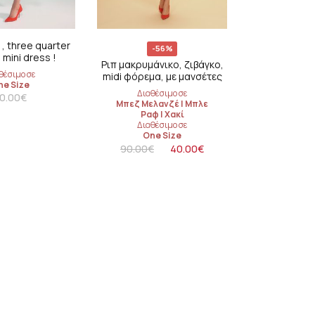
 , three quarter
-56%
 mini dress !
Ριπ μακρυμάνικο, ζιβάγκο,
θέσιμο σε
midi φόρεμα, με μανσέτες
ne Size
Διαθέσιμο σε
0.00
€
Μπεζ Μελανζέ
|
Μπλε
Ραφ
|
Χακί
Διαθέσιμο σε
One Size
90.00
€
40.00
€