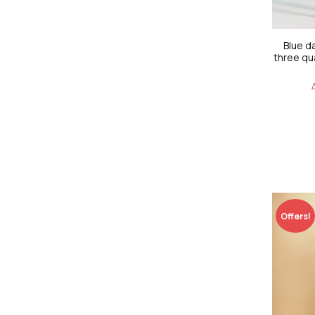
Blue da
three qu
Offers!