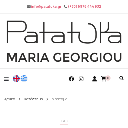
info@patatuka.gr
(+30) 6976 444 932
Maria Georgiou
Patatuka
0
Αρχική
Κατάστημα
διάστημα
TAG