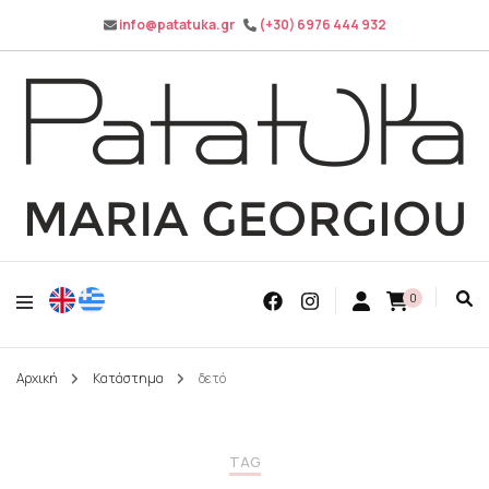
info@patatuka.gr
(+30) 6976 444 932
Maria Georgiou
Patatuka
0
Αρχική
Κατάστημα
δετό
TAG