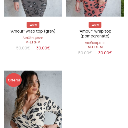
-40%
-40%
”Amour” wrap top (grey)
”Amour” wrap top
(pomegranate)
Διαθέσιμο σε
M-L
|
S-M
Διαθέσιμο σε
M-L
|
S-M
50.00
€
30.00
€
50.00
€
30.00
€
Offers!