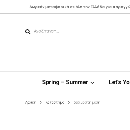
Δωρεάν μεταφορικά σε όλη την Ελλάδα για παραγγε
Αναζήτηση
για:
Spring – Summer
Let’s Y
Αρχική
Κατάστημα
δέσιμο στη μέση
Νηρηίδες*
Botto
Bamboo Collection
Shirts 