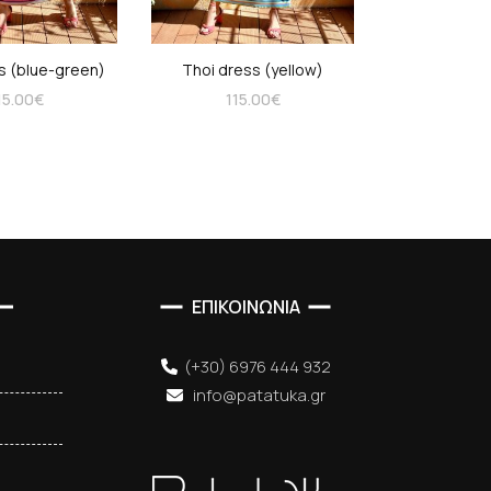
coats
s (blue-green)
Thoi dress (yellow)
15.00
€
115.00
€
ΕΠΙΚΟΙΝΩΝΙΑ
(+30) 6976 444 932
info@patatuka.gr