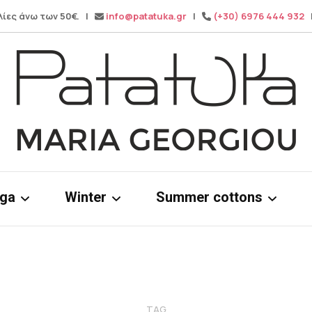
λίες άνω των 50€. |
info@patatuka.gr
|
(+30) 6976 444 932
|
Maria Georgiou
Patatuka
oga
Winter
Summer cottons
ms
Knitwear
Cotton dress
& tops
Winter pants
Cotton Tops
Wide leg pa
TAG