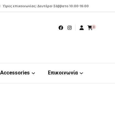
 Ώρες επικοινωνίας: Δευτέρα-Σάββατο 10:00-16:00
0
Accessories
Επικοινωνία
Earrings
Επικοινωνία
Scrunchies
Όροι – προϋποθέσεις
nts
& απόρρητο