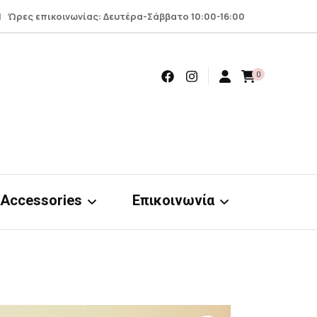
 Ώρες επικοινωνίας: Δευτέρα-Σάββατο 10:00-16:00
0
Accessories
Επικοινωνία
Earrings
Επικοινωνία
Scrunchies
Όροι – προϋποθέσεις
nts
& απόρρητο