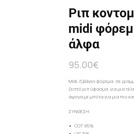
Ριπ κοντομ
midi φόρεμ
άλφα
95.00
€
Midi, ζιβάγκο φόρεμα, σε γρα
ζεστό ριπ ύφασμα, για μια τέλ
άψογα με μπότα για μια πιο κα
ΣΥΝΘΕΣΗ:
COT 95%
LYC 5%