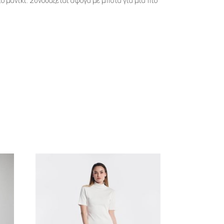
ό μανίκι. Συνδυάζεται άψογα με μπότα για μια πιο