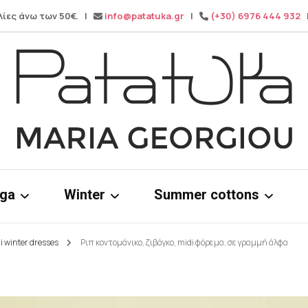
λίες άνω των 50€. |
info@patatuka.gr
|
(+30) 6976 444 932
|
Maria Georgiou
Patatuka
oga
Winter
Summer cottons
i winter dresses
Ριπ κοντομάνικο, ζιβάγκο, midi φόρεμα, σε γραμμή άλφα
ms
Knitwear
Cotton dress
& tops
Winter pants
Cotton Tops
Wide leg pa