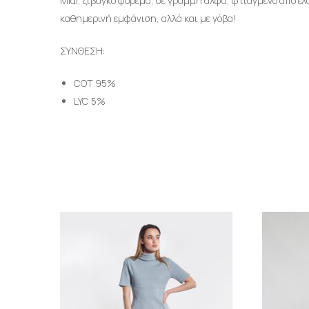
Midi, ζιβάγκο φόρεμα, σε γραμμή άλφα, φτιαγμένο από ελ
καθημερινή εμφάνιση, αλλά και με γόβα!
ΣΥΝΘΕΣΗ:
COT 95%
LYC 5%