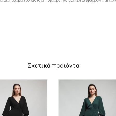
αστικό, βαμβακερό, ζεστό ριπ ύφασμα, για μια τέλεια εφαρμογή. Με κοντ
Σχετικά προϊόντα