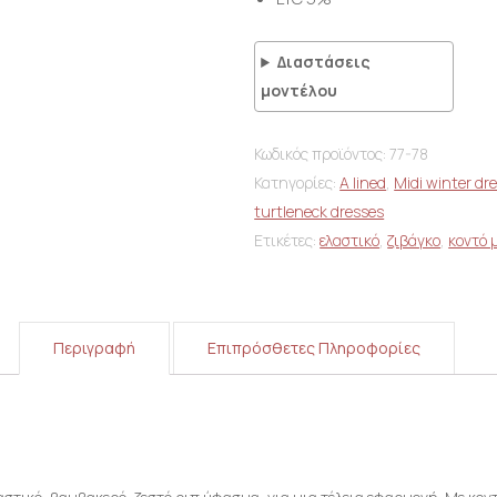
Διαστάσεις
μοντέλου
Κωδικός προϊόντος:
77-78
Κατηγορίες:
A lined
,
Midi winter dr
turtleneck dresses
Ετικέτες:
ελαστικό
,
ζιβάγκο
,
κοντό 
Περιγραφή
Επιπρόσθετες Πληροφορίες