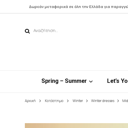
Δωρεάν μεταφορικά σε όλη την Ελλάδα για παραγγε
Αναζήτηση
για:
Spring – Summer
Let’s Y
Αρχική
Κατάστημα
Winter
Winter dresses
Mid
Νηρηίδες*
Botto
Bamboo Collection
Shirts 