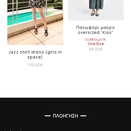
Πανωφόρι μαύρο
oversized “Kiss”
Διαθέσιμο σε
One Size
68.00
€
Jazz shirt dress (girls in
space)
115.00
€
ΠΛΟΗΓΗΣΗ