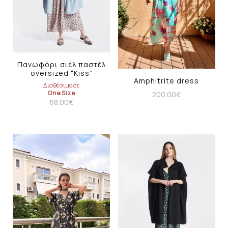
Πανωφόρι σιέλ παστέλ
oversized “Kiss”
Amphitrite dress
Διαθέσιμο σε
One Size
200.00
€
68.00
€