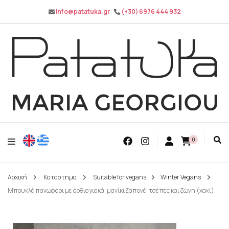
info@patatuka.gr
(+30) 6976 444 932
Maria Georgiou
Patatuka
0
Αρχική
Κατάστημα
Suitable for vegans
Winter Vegans
Μπουκλέ πανωφόρι με όρθιο γιακά, μανίκι ζαπονέ, τσέπες και ζώνη (χακί)