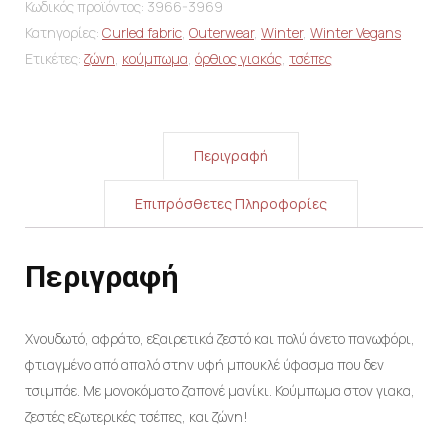
Κωδικός προϊόντος:
3966-3969
Κατηγορίες:
Curled fabric
,
Outerwear
,
Winter
,
Winter Vegans
Ετικέτες:
ζώνη
,
κούμπωμα
,
όρθιος γιακάς
,
τσέπες
Περιγραφή
Επιπρόσθετες Πληροφορίες
Περιγραφή
Χνουδωτό, αφράτο, εξαιρετικά ζεστό και πολύ άνετο πανωφόρι,
φτιαγμένο από απαλό στην υφή μπουκλέ ύφασμα που δεν
τσιμπάε. Με μονοκόματο ζαπονέ μανίκι. Κούμπωμα στον γιακα,
ζεστές εξωτερικές τσέπες, και ζώνη!