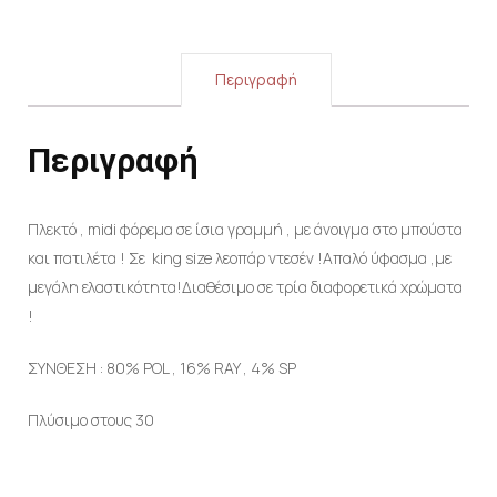
Περιγραφή
Περιγραφή
Πλεκτό , midi φόρεμα σε ίσια γραμμή , με άνοιγμα στο μπούστα
και πατιλέτα ! Σε king size λεοπάρ ντεσέν !Απαλό ύφασμα ,με
μεγάλη ελαστικότητα!Διαθέσιμο σε τρία διαφορετικά χρώματα
!
ΣΥΝΘΕΣΗ : 80% POL , 16% RAY , 4% SP
Πλύσιμο στους 30