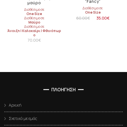
“Fancy”
μαύρο
Διαθέσιμο σε
Διαθέσιμο σε
One Size
One Size
60.00
€
35.00
€
Διαθέσιμο σε
Μαύρο
Διαθέσιμο σε
Άνοιξη
|
Καλοκαίρι
|
Φθινόπωρ
ο
70.00
€
ΠΛΟΗΓΗΣΗ
Αρχική
Σχετικά με εμάς