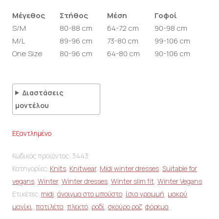
Μέγεθος
Στήθος
Μέση
Γοφοί
S/M
80-88 cm
64-72 cm
90-98 cm
M/L
89-96 cm
73-80 cm
99-106 cm
One Size
80-96 cm
64-80 cm
90-106 cm
Διαστάσεις
μοντέλου
Εξαντλημένο
Κωδικός προϊόντος:
3443
Κατηγορίες:
Knits
,
Knitwear
,
Midi winter dresses
,
Suitable for
vegans
,
Winter
,
Winter dresses
,
Winter slim fit
,
Winter Vegans
Ετικέτες:
midi
,
άνοιγμα στο μπούστο
,
ίσια γραμμή
,
μακρύ
μανίκι
,
πατιλέτα
,
πλεκτό
,
ροδί
,
σκούρο ροζ
,
φόρεμα