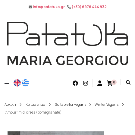
info@patatuka.gr
(+30) 6976 444 932
Maria Georgiou
Patatuka
0
Αρχική
Κατάστημα
Suitable for vegans
Winter Vegans
”Amour” midi dress (pomegranate)