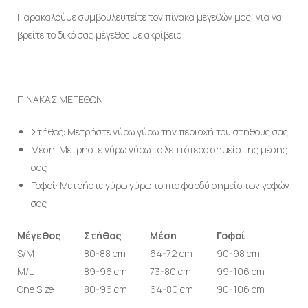
Παρακαλούμε συμβουλευτείτε τον πίνακα μεγεθών μας ,για να
βρείτε το δικό σας μέγεθος με ακρίβεια!
ΠΙΝΑΚΑΣ ΜΕΓΕΘΩΝ
Στήθος: Μετρήστε γύρω γύρω την περιοχή του στήθους σας
Μέση: Μετρήστε γύρω γύρω το λεπτότερο σημείο της μέσης
σας
Γοφοί: Μετρήστε γύρω γύρω το πιο φαρδύ σημείο των γοφών
σας
Μέγεθος
Στήθος
Μέση
Γοφοί
S/M
80-88 cm
64-72 cm
90-98 cm
M/L
89-96 cm
73-80 cm
99-106 cm
One Size
80-96 cm
64-80 cm
90-106 cm