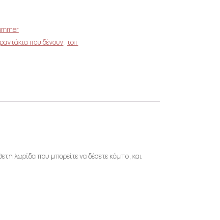
Summer
ραντάκια που δένουν
,
τοπ
ετη λωρίδα που μπορείτε να δέσετε κόμπο ,και