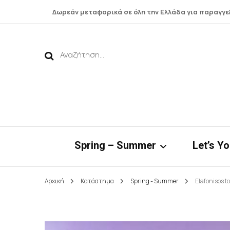
Δωρεάν μεταφορικά σε όλη την Ελλάδα για παραγγε
Αναζήτηση
για:
Spring – Summer
Let’s Y
Αρχική
Κατάστημα
Spring - Summer
Elafonisos to
Νηρηίδες*
Botto
Bamboo Collection
Shirts 