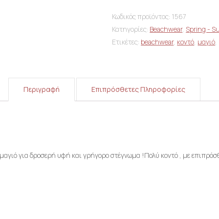
Κωδικός προϊόντος:
1567
Κατηγορίες:
Beachwear
,
Spring - 
Ετικέτες:
beachwear
,
κοντό
,
μαγιό
,
Περιγραφή
Επιπρόσθετες Πληροφορίες
αγιό για δροσερή υφή και γρήγορο στέγνωμα !Πολύ κοντό , με επιπρόσθ