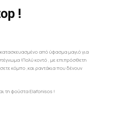
op !
, κατασκευασμένο από ύφασμα μαγιό για
τέγνωμα !Πολύ κοντό , με επιπρόσθετη
σετε κόμπο ,και ραντάκια που δένουν
αι τη φούστα Elafonisos !