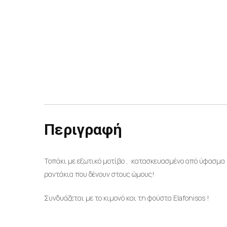
Περιγραφή
Τοπάκι με εξωτικό μοτίβο , κατασκευασμένο από ύφασμα μ
ραντάκια που δένουν στους ώμους!
Συνδυάζεται με το κιμονό και τη φούστα Elafonisos !