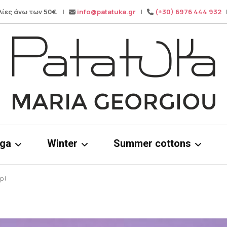
λίες άνω των 50€. |
info@patatuka.gr
|
(+30) 6976 444 932
|
Maria Georgiou
Patatuka
oga
Winter
Summer cottons
p !
ms
Knitwear
Cotton dress
& tops
Winter pants
Cotton Tops
Wide leg pa