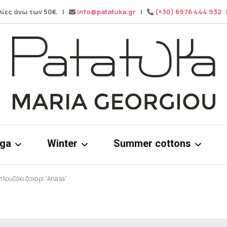
λίες άνω των 50€. |
info@patatuka.gr
|
(+30) 6976 444 932
|
Maria Georgiou
Patatuka
oga
Winter
Summer cottons
λουζάκι ζαχαρί “Anasa”
ms
Knitwear
Cotton dress
& tops
Winter pants
Cotton Tops
Wide leg pa