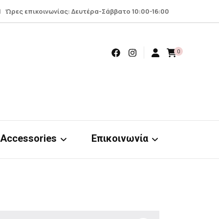
 Ώρες επικοινωνίας: Δευτέρα-Σάββατο 10:00-16:00
0
Accessories
Επικοινωνία
Earrings
Επικοινωνία
Scrunchies
Όροι – προϋποθέσεις
nts
& απόρρητο