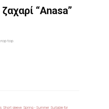
ζαχαρί “Anasa”
rop top.
s
,
Short sleeve
,
Spring - Summer
,
Suitable for