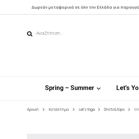
Δωρεάν μεταφορικά σε όλη την Ελλάδα για παραγγε
Αναζήτηση
για:
Spring – Summer
Let’s Y
Αρχική
Κατάστημα
Let's Yoga
Shirts & tops
Μπ
Νηρηίδες*
Botto
Bamboo Collection
Shirts 