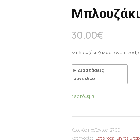
Μπλουζάκι 
30.00
€
Μπλουζάκι ζαχαρί oversized, c
Διαστάσεις
μοντέλου
Σε απόθεμα
Κωδικός προϊόντος:
2790
Κατηγορίες:
Let's Yoga
,
Shirts & top