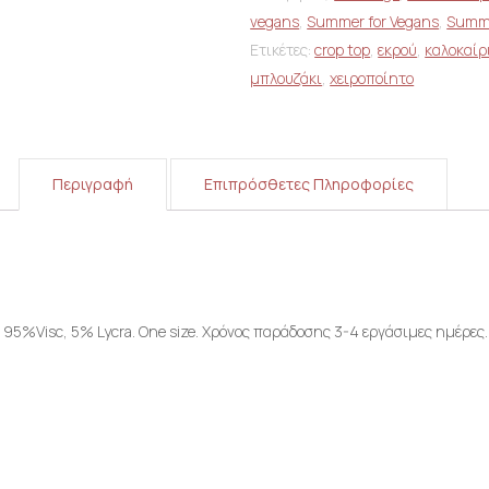
vegans
,
Summer for Vegans
,
Summe
Ετικέτες:
crop top
,
εκρού
,
καλοκαίρ
μπλουζάκι
,
χειροποίητο
Περιγραφή
Επιπρόσθετες Πληροφορίες
ς. 95%Visc, 5% Lycra. Οne size. Χρόνος παράδοσης 3-4 εργάσιμες ημέρες