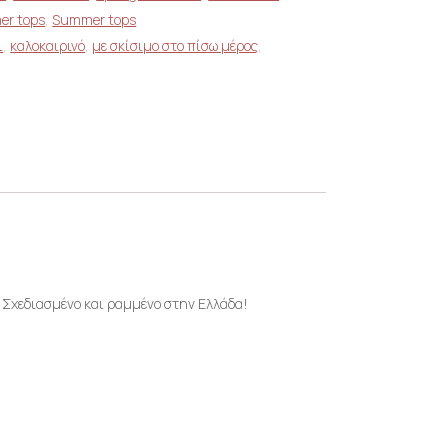
r tops
,
Summer tops
ι
,
καλοκαιρινό
,
με σκίσιμο στο πίσω μέρος
,
. Σχεδιασμένο και ραμμένο στην Ελλάδα!