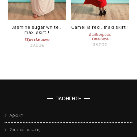
Jasmine sugar white ,
Camellia red , maxi skirt !
maxi skirt !
Διαθέσιμο σε
One Size
Εξαντλημένο
38.00
€
38.00
€
ΠΛΟΗΓΗΣΗ
Αρχική
Σχετικά με εμάς