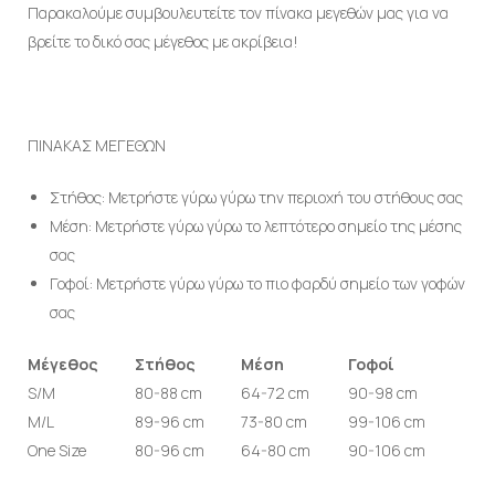
Παρακαλούμε συμβουλευτείτε τον πίνακα μεγεθών μας για να
βρείτε το δικό σας μέγεθος με ακρίβεια!
ΠΙΝΑΚΑΣ ΜΕΓΕΘΩΝ
Στήθος: Μετρήστε γύρω γύρω την περιοχή του στήθους σας
Μέση: Μετρήστε γύρω γύρω το λεπτότερο σημείο της μέσης
σας
Γοφοί: Μετρήστε γύρω γύρω το πιο φαρδύ σημείο των γοφών
σας
Μέγεθος
Στήθος
Μέση
Γοφοί
S/M
80-88 cm
64-72 cm
90-98 cm
M/L
89-96 cm
73-80 cm
99-106 cm
One Size
80-96 cm
64-80 cm
90-106 cm