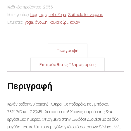
Κωδικός προϊόντος:
2655
Κατηγορίες:
Leggings
,
Let's Yoga
,
Suitable for vegans
Ετικέτες:
yoga
,
άνοιξη
,
καλοκαίρι
,
κολάν
Περιγραφή
Επιπρόσθετες Πληροφορίες
Περιγραφή
Κολάν ροδακινί(peach), λύκρα, με ποδαράκι και μπάσκα.
78%P/D και 22%EL. Χειροποίητο! Χρόνος παράδοσης 3-4
εργάσιμες ημέρες. Φτιαγμένο στην Ελλάδα! Διαθέσιμο σε δύο
μεγέθη που καλύπτουν μεγάλη γκάμα διαστάσεων:S/M και M/L.