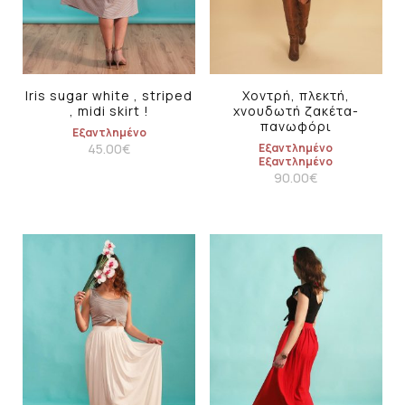
Iris sugar white , striped
Χοντρή, πλεκτή,
, midi skirt !
χνουδωτή ζακέτα-
πανωφόρι
Εξαντλημένο
45.00
€
Εξαντλημένο
Εξαντλημένο
90.00
€