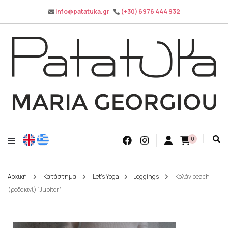
info@patatuka.gr
(+30) 6976 444 932
Maria Georgiou
Patatuka
0
Αρχική
Κατάστημα
Let's Yoga
Leggings
Κολάν peach
(ροδακινί) “Jupiter”