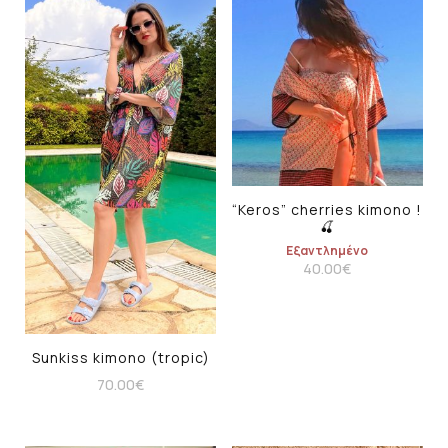
“Keros” cherries kimono !
🍒
Εξαντλημένο
40.00
€
Sunkiss kimono (tropic)
70.00
€