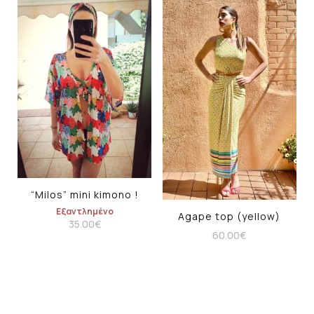
“Milos” mini kimono !
Εξαντλημένο
Agape top (yellow)
35.00
€
60.00
€