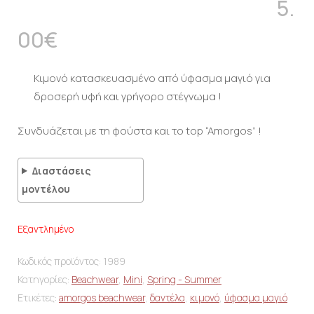
5.
00
€
Κιμονό κατασκευασμένο από ύφασμα μαγιό για
δροσερή υφή και γρήγορο στέγνωμα !
Συνδυάζεται με τη φούστα και το top “Amorgos” !
Διαστάσεις
μοντέλου
Εξαντλημένο
Κωδικός προϊόντος:
1989
Κατηγορίες:
Beachwear
,
Mini
,
Spring - Summer
Ετικέτες:
amorgos beachwear
,
δαντέλα
,
κιμονό
,
ύφασμα μαγιό