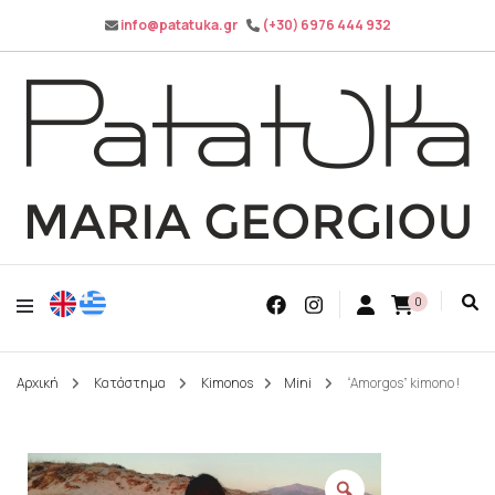
info@patatuka.gr
(+30) 6976 444 932
Maria Georgiou
Patatuka
0
Αρχική
Κατάστημα
Kimonos
Mini
“Amorgos” kimono !