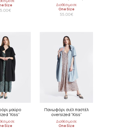
θέσιμο σε
Διαθέσιμο σε
ne Size
One Size
5.00
€
55.00
€
όρι μαύρο
Πανωφόρι σιέλ παστέλ
ized “Kiss”
oversized “Kiss”
θέσιμο σε
Διαθέσιμο σε
ne Size
One Size