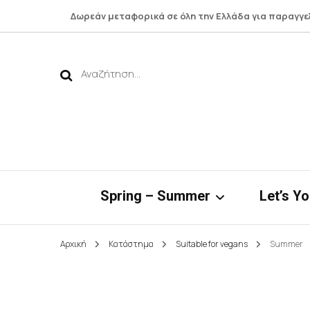
Δωρεάν μεταφορικά σε όλη την Ελλάδα για παραγγε
Αναζήτηση
για:
Spring – Summer
Let’s Y
Αρχική
Κατάστημα
Suitable for vegans
Summer
Νηρηίδες*
Botto
Bamboo Collection
Shirts 