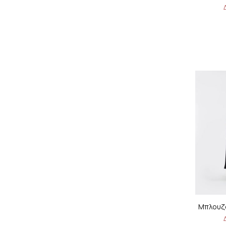
Μπλουζά