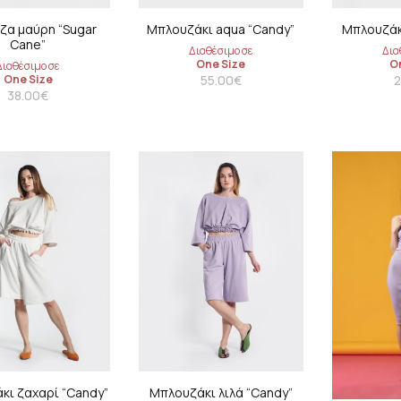
ses
Slim fit
Sweatshirt 
ζα μαύρη “Sugar
Μπλουζάκι aqua “Candy”
Μπλουζάκι
Cane”
Διαθέσιμο σε
Δια
ed
One Size
O
Διαθέσιμο σε
One Size
55.00
€
2
38.00
€
 dresses
 fit summer
ses
summer dresses
κι ζαχαρί “Candy”
Μπλουζάκι λιλά “Candy”