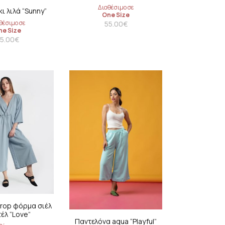
Διαθέσιμο σε
ι λιλά “Sunny”
One Size
θέσιμο σε
55.00
€
ne Size
5.00
€
rop φόρμα σιέλ
έλ “Love”
Παντελόνα aqua “Playful”