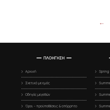
←
ΠΛΟΗΓΗΣΗ
Αρχική
Spring
Σχετικά με εμάς
Summer
Οδηγός μεγεθών
Summer
Όροι – προϋποθέσεις & απόρρητο
Summe