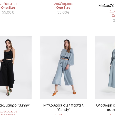
Διαθέσιμο σε
Διαθέσιμο σε
Μπλουζάκ
One Size
One Size
Δια
55.00
€
55.00
€
O
2
κι μαύρο “Sunny”
Μπλουζάκι σιέλ παστέλ
Ολόσωμη c
“Candy”
παστ
Διαθέσιμο σε