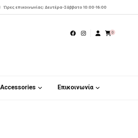
 Ώρες επικοινωνίας: Δευτέρα-Σάββατο 10:00-16:00
0
Accessories
Επικοινωνία
Earrings
Επικοινωνία
Scrunchies
Όροι – προϋποθέσεις
nts
& απόρρητο