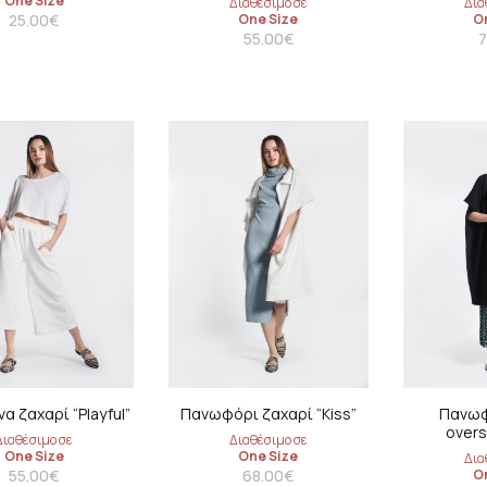
One Size
Διαθέσιμο σε
Δια
25.00
€
One Size
O
55.00
€
7
α ζαχαρί “Playful”
Πανωφόρι ζαχαρί “Kiss”
Πανωφ
overs
Διαθέσιμο σε
Διαθέσιμο σε
One Size
One Size
Δια
55.00
€
68.00
€
O