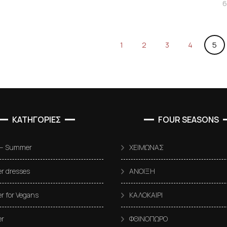
6
1
2
3
4
5
ΚΑΤΗΓΟΡΙΕΣ
FOUR SEASONS
 – Summer
ΧΕΙΜΩΝΑΣ
 dresses
ΑΝΟΙΞΗ
 for Vegans
ΚΑΛΟΚΑΙΡΙ
r
ΦΘΙΝΟΠΩΡΟ