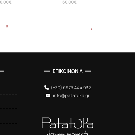
8.00
€
68.00
€
→
6
ΕΠΙΚΟΙΝΩΝΙΑ
(+30) 6976 444 932
info@patatuka.gr