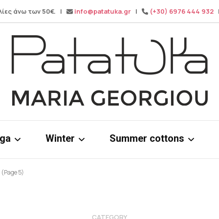
λίες άνω των 50€. |
info@patatuka.gr
|
(+30) 6976 444 932
|
Maria Georgiou
Patatuka
oga
Winter
Summer cottons
(Page 5)
ms
Knitwear
Cotton dress
& tops
Winter pants
Cotton Tops
Wide leg pa
CATEGORY