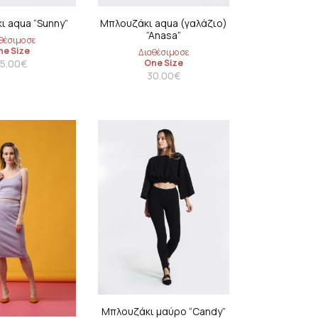
coats
 aqua “Sunny”
Μπλουζάκι aqua (γαλάζιο)
“Anasa”
θέσιμο σε
ne Size
Διαθέσιμο σε
5.00
€
One Size
30.00
€
Μπλουζάκι μαύρο “Candy”