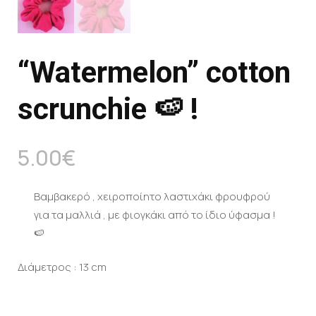
“Watermelon” cotton
scrunchie 🍉 !
5.00
€
Βαμβακερό , χειροποίητο λαστιχάκι φρουφρού
για τα μαλλιά , με φιογκάκι από το ίδιο ύφασμα !
🍉
Διάμετρος : 13 cm