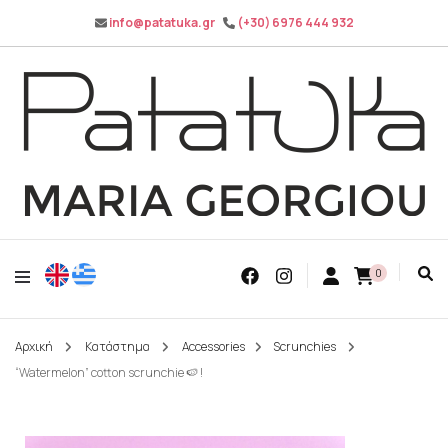
info@patatuka.gr
(+30) 6976 444 932
Maria Georgiou
Patatuka
0
Αρχική
Κατάστημα
Accessories
Scrunchies
“Watermelon” cotton scrunchie 🍉 !