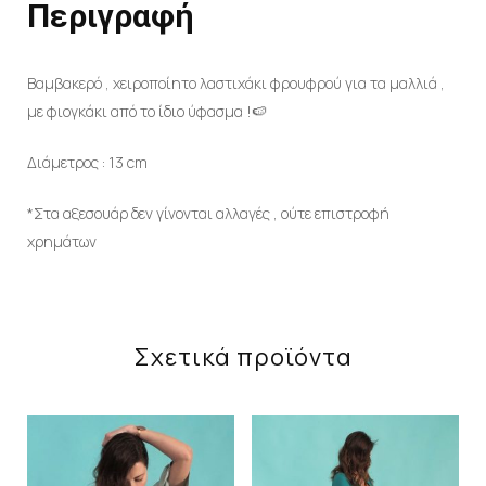
Περιγραφή
Βαμβακερό , χειροποίητο λαστιχάκι φρουφρού για τα μαλλιά ,
με φιογκάκι από το ίδιο ύφασμα !🍉
Διάμετρος : 13 cm
*Στα αξεσουάρ δεν γίνονται αλλαγές , ούτε επιστροφή
χρημάτων
Σχετικά προϊόντα