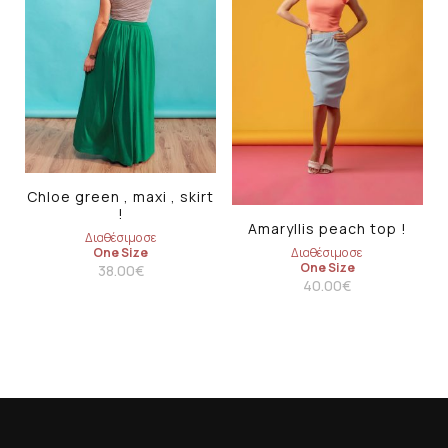
Chloe green , maxi , skirt
!
Amaryllis peach top !
Διαθέσιμο σε
Διαθέσιμο σε
One Size
One Size
38.00
€
40.00
€