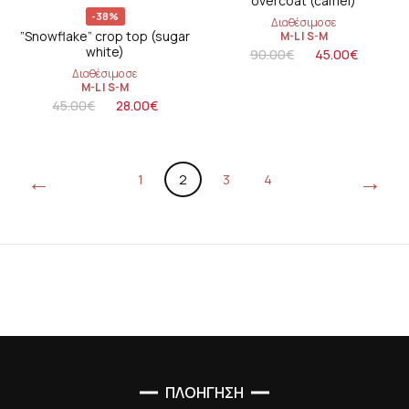
overcoat (camel)
-38%
Διαθέσιμο σε
”Snowflake” crop top (sugar
M-L
|
S-M
white)
90.00
€
45.00
€
Διαθέσιμο σε
M-L
|
S-M
45.00
€
28.00
€
←
→
1
2
3
4
ΠΛΟΗΓΗΣΗ