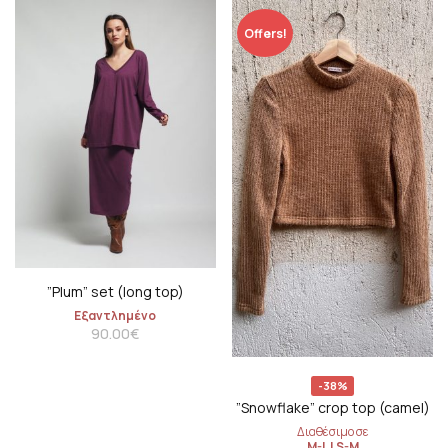
Offers!
”Plum” set (long top)
Εξαντλημένο
90.00
€
-38%
”Snowflake” crop top (camel)
Διαθέσιμο σε
M-L
|
S-M