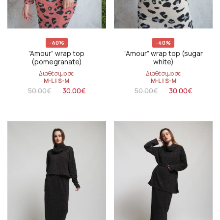
-40%
-40%
”Amour” wrap top
”Amour” wrap top (sugar
(pomegranate)
white)
Διαθέσιμο σε
Διαθέσιμο σε
M-L
|
S-M
M-L
|
S-M
50.00
€
30.00
€
50.00
€
30.00
€