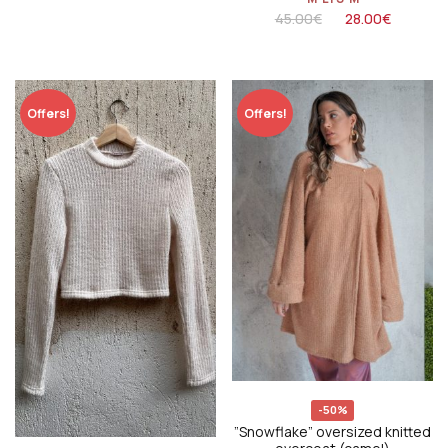
45.00
€
28.00
€
Offers!
Offers!
-50%
”Snowflake” oversized knitted