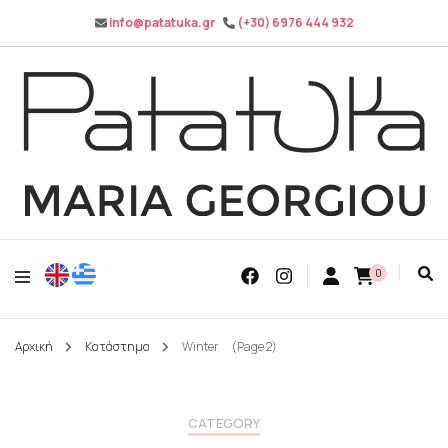
info@patatuka.gr
(+30) 6976 444 932
Maria Georgiou
Patatuka
0
Αρχική
Κατάστημα
Winter
(Page 2)
CATEGORY