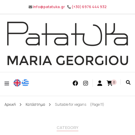
info@patatuka.gr
(+30) 6976 444 932
Maria Georgiou
Patatuka
0
Αρχική
Κατάστημα
Suitable for vegans
(Page 11)
CATEGORY