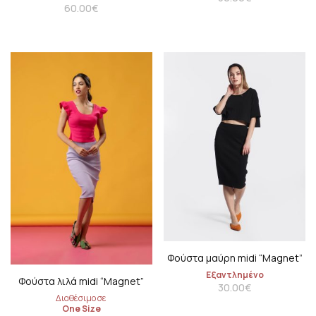
60.00
€
Φούστα μαύρη midi “Μagnet”
Εξαντλημένο
Φούστα λιλά midi “Μagnet”
30.00
€
Διαθέσιμο σε
One Size