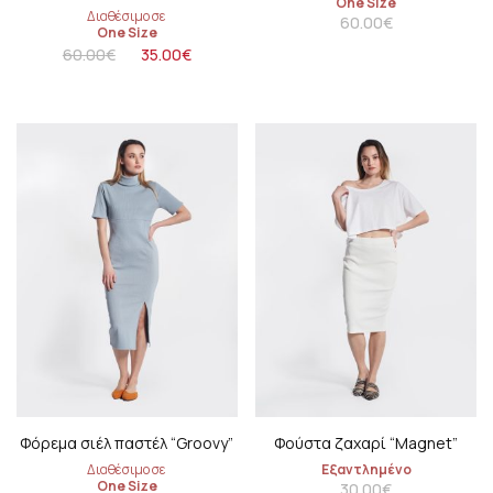
One Size
Διαθέσιμο σε
60.00
€
One Size
60.00
€
35.00
€
Φόρεμα σιέλ παστέλ “Groovy”
Φούστα ζαχαρί “Μagnet”
Διαθέσιμο σε
Εξαντλημένο
One Size
30.00
€