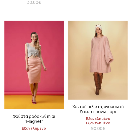
30.00
€
Χοντρή, πλεκτή, χνουδωτή
ζακέτα-πανωφόρι
Φούστα ροδακινί midi
Εξαντλημένο
“Μagnet”
Εξαντλημένο
90.00
€
Εξαντλημένο