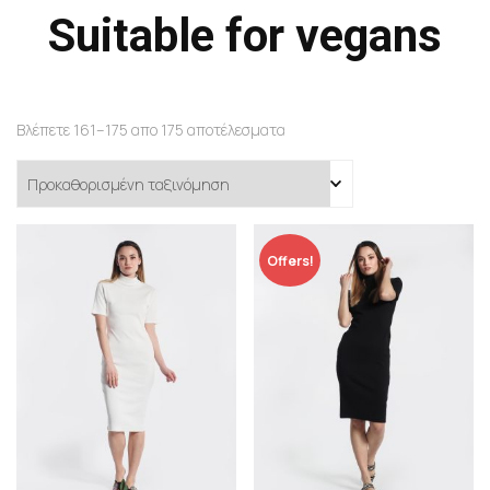
Suitable for vegans
Βλέπετε 161–175 απο 175 αποτέλεσματα
Offers!