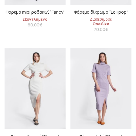
Φόρεμα midi ροδακινί “Fancy”
Φόρεμα δίχρωμο “Lollipop”
Εξαντλημένο
Διαθέσιμο σε
One Size
60.00
€
70.00
€