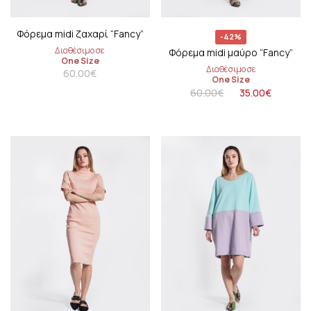
Φόρεμα midi ζαχαρί “Fancy”
-42%
Διαθέσιμο σε
Φόρεμα midi μαύρο “Fancy”
One Size
Διαθέσιμο σε
60.00
€
One Size
60.00
€
35.00
€