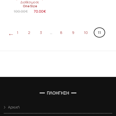
Διαθέσιμο σε
One Size
100.00
€
70.00
€
←
1
2
3
…
8
9
10
11
ΠΛΟΗΓΗΣΗ
Αρχική