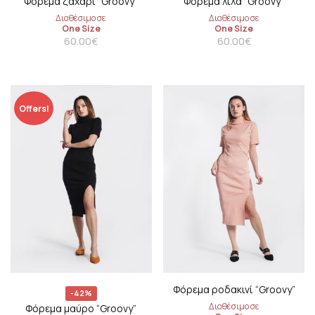
Φόρεμα ζαχαρί “Groovy”
Φόρεμα λιλά “Groovy”
Διαθέσιμο σε
Διαθέσιμο σε
One Size
One Size
60.00
€
60.00
€
Offers!
Φόρεμα ροδακινί “Groovy”
-42%
Διαθέσιμο σε
Φόρεμα μαύρο “Groovy”