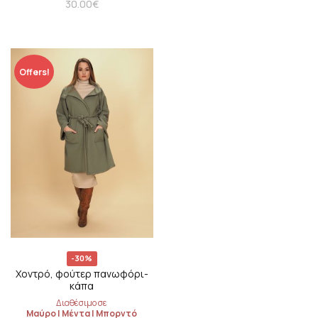
30.00
€
Offers!
-30%
Χοντρό, φούτερ πανωφόρι-
κάπα
Διαθέσιμο σε
Μαύρο
|
Μέντα
|
Μπορντό